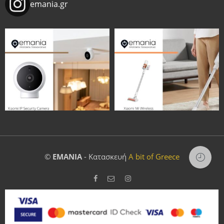
emania.gr
©
EMANIA
- Κατασκευή
A bit of Greece