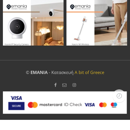
©
EMANIA
- Κατασκευή
A bit of Greece