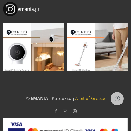
emania.gr
©
EMANIA
- Κατασκευή
A bit of Greece