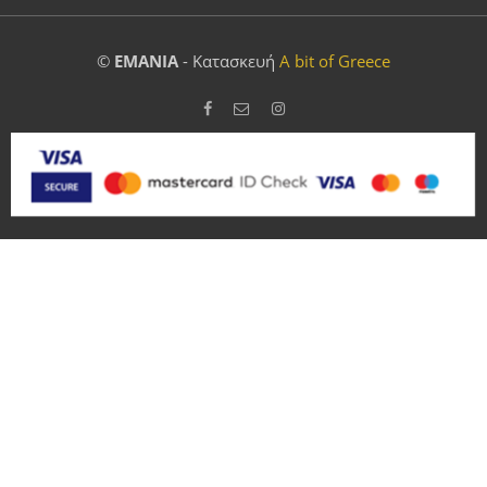
©
EMANIA
- Κατασκευή
A bit of Greece