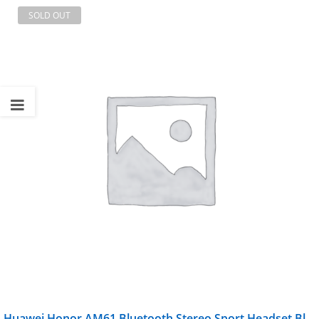
SOLD OUT
Huawei Honor AM61 Bluetooth Stereo Sport Headset Black/Red