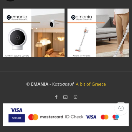
©
EMANIA
- Κατασκευή
A bit of Greece