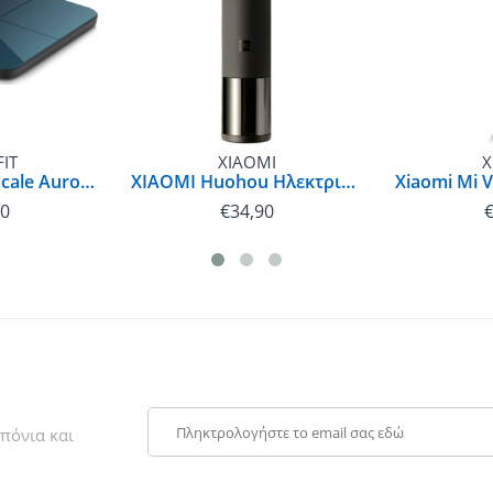
IT
XIAOMI
X
Amazfit Smart Scale Aurora Gradient | A2003
XIAOMI Huohou Ηλεκτρικό Επαναφορτιζόμενο Ανοιχτήρι για Μπουκάλια Κρασιού - Μαύρο
90
€
34,90
πόνια και