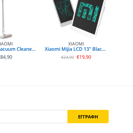
IAOMI
XIAOMI
Xiaomi Mi Vacuum Cleaner Light | BHR4636GL
Xiaomi Mijia LCD 13" Blackboard Writing Tablet | BHR4245GL
€
84,90
€
19,90
€
24,90