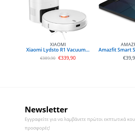
XIAOMI
AMAZF
Xiaomi Lydsto R1 Vacuum Cleaning Robot with Station White (6972055221034)
€
339,90
€
39,
€
389,90
Newsletter
Εγγραφείτε για να λαμβάνετε πρώτοι εκπτωτικά κου
προσφορές!