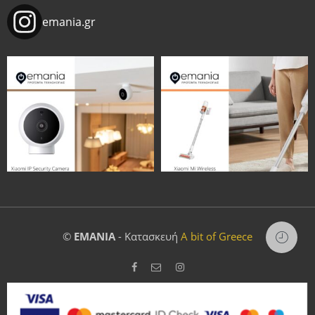
emania.gr
©
EMANIA
- Κατασκευή
A bit of Greece