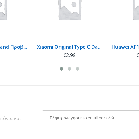
Silicon Power Stand Προβολής
Xiaomi Original Type C Data Cable White (Bulk)
€
2,98
πόνια και