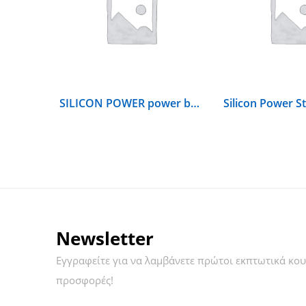
SILICON POWER power bank S105, 10000mAh, USB, Lightning/Micro input, ροζ | SP10KMAPBK105P0P
Newsletter
Εγγραφείτε για να λαμβάνετε πρώτοι εκπτωτικά κου
προσφορές!