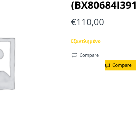
(BX80684I391
€
110,00
Εξαντλημένο
Compare
Compare