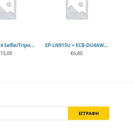
Huawei AF14 Selfie/Tripod Black (EU Blister)
EP-LN915U + ECB-DU4AWE Samsung microUSB Car Charger White (Bulk)
€
15,00
€
6,80