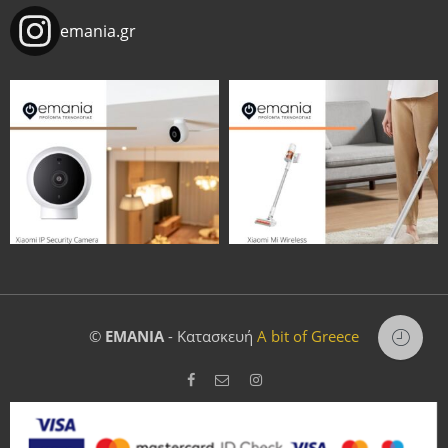
emania.gr
©
EMANIA
- Κατασκευή
A bit of Greece