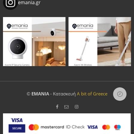
emania.gr
©
EMANIA
- Κατασκευή
A bit of Greece