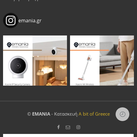
emania.gr
©
EMANIA
- Κατασκευή
A bit of Greece