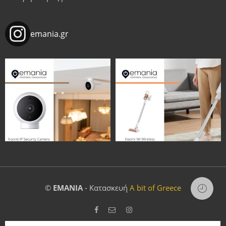
emania.gr
©
EMANIA
- Κατασκευή
A bit of Greece