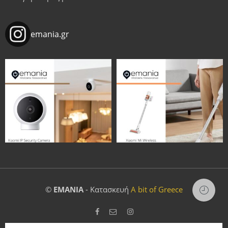
emania.gr
©
EMANIA
- Κατασκευή
A bit of Greece