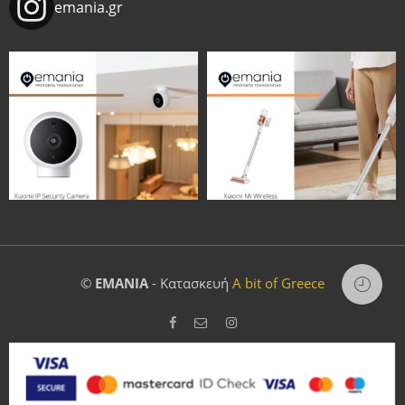
emania.gr
©
EMANIA
- Κατασκευή
A bit of Greece