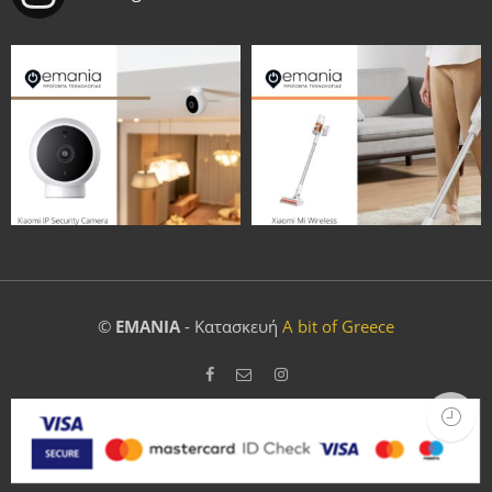
©
EMANIA
- Κατασκευή
A bit of Greece