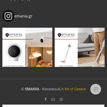
emania.gr
©
EMANIA
- Κατασκευή
A bit of Greece