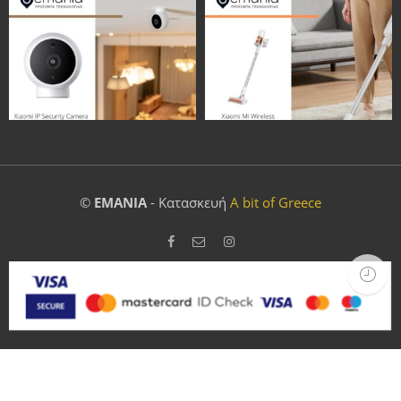
©
EMANIA
- Κατασκευή
A bit of Greece