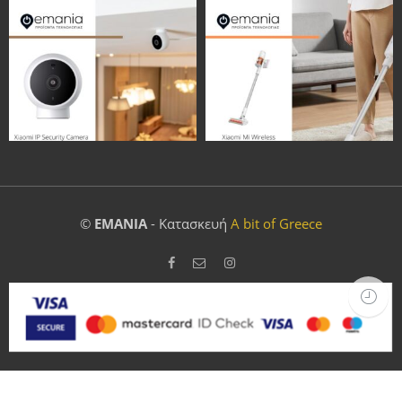
©
EMANIA
- Κατασκευή
A bit of Greece