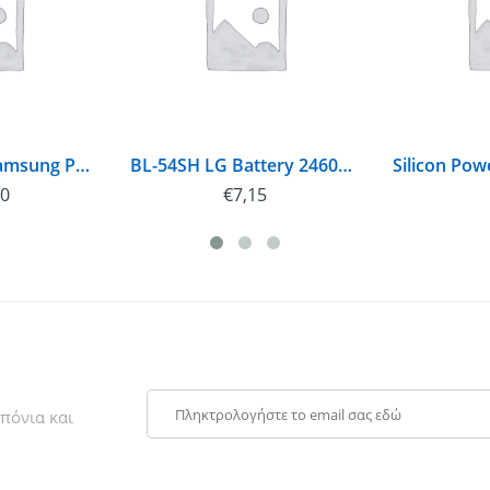
EB-PG950CSE Samsung Power Bank 5100mAh Silver (EU Blister)
BL-54SH LG Battery 2460mAh Li-Ion (Bulk)
50
€
7,15
πόνια και