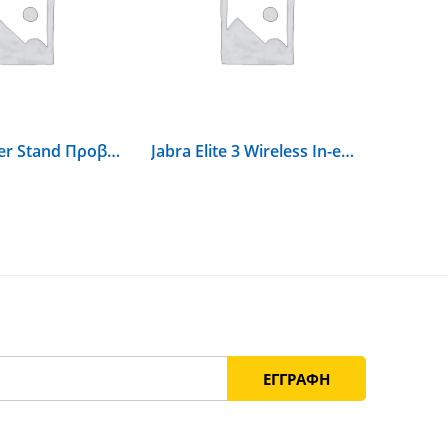
Silicon Power Stand Προβολής
Jabra Elite 3 Wireless In-ear Bluetooth Handsfree Navy 5707055052774