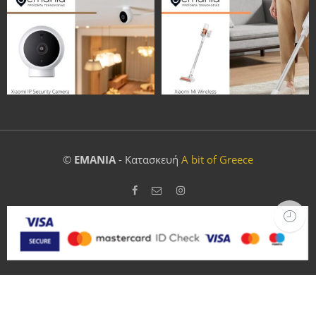
©
EMANIA
- Κατασκευή
A bit of Greece