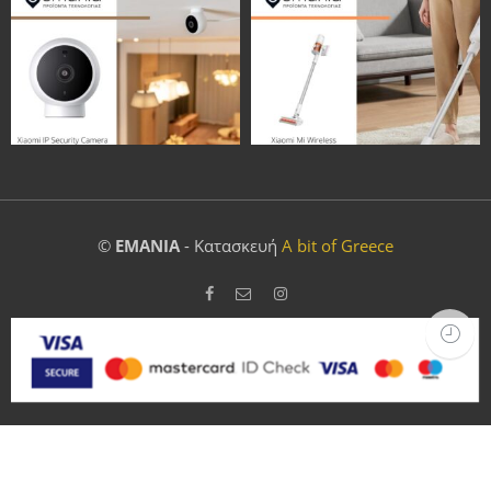
©
EMANIA
- Κατασκευή
A bit of Greece