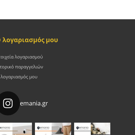
 λογαριασμός μου
τοιχεία λογαριασμού
στορικό παραγγελιών
 λογαριασμός μου
emania.gr