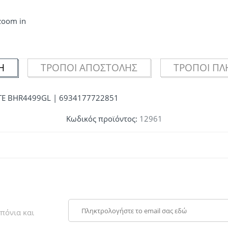
 zoom in
Ή
ΤΡΌΠΟΙ ΑΠΟΣΤΟΛΉΣ
ΤΡΌΠΟΙ Π
TE BHR4499GL | 6934177722851
Κωδικός προϊόντος:
12961
πόνια και