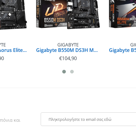
YTE
GIGABYTE
GI
Gigabyte B550 Aorus Elite V2 | GA-B550-AORUS ELITE v2
Gigabyte B550M DS3H Motherboard Micro ATX με AMD AM4 Socket | 4719331809416
90
€
104,90
πόνια και