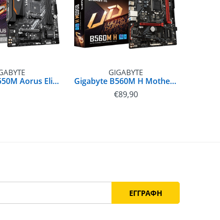
GABYTE
GIGABYTE
Gigabyte B550M Aorus Elite Motherboard Micro ATX με AMD AM4 Socket | 4719331809546
Gigabyte B560M H Motherboard Micro ATX Intel 1200 Socket | 4719331818999
€
89,90