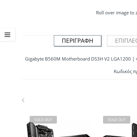
Roll over image to
ΠΕΡΙΓΡΑΦΉ
ΕΠΙΠΛΈ
Gigabyte B560M Motherboard DS3H V2 LGA1200 |
Κωδικός π
SOLD OUT
SOLD OUT