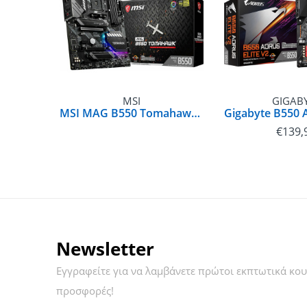
MSI
GIGAB
MSI MAG B550 Tomahawk Motherboard ATX με AMD AM4 Socket | 4719072728625
€
139,
Newsletter
Εγγραφείτε για να λαμβάνετε πρώτοι εκπτωτικά κου
προσφορές!