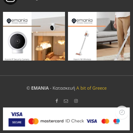
©
EMANIA
- Κατασκευή
A bit of Greece