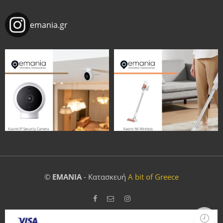
emania.gr
©
EMANIA
- Κατασκευή
A bit of Greece